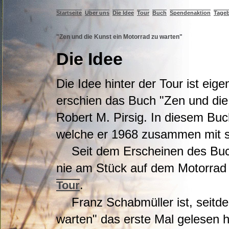
Startseite
Über uns
Die Idee
Tour
Buch
Spendenaktion
Tage
"Zen und die Kunst ein Motorrad zu warten"
Die Idee
Die Idee hinter der Tour ist eig
erschien das Buch "Zen und die
Robert M. Pirsig. In diesem Buc
welche er 1968 zusammen mit 
Seit dem Erscheinen des Bu
nie am Stück auf dem Motorrad
.
Tour
Franz Schabmüller ist, seitd
warten" das erste Mal gelesen h