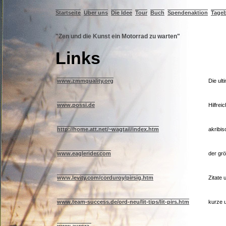
Startseite
Über uns
Die Idee
Tour
Buch
Spendenaktion
Tage
"Zen und die Kunst ein Motorrad zu warten"
Links
www.zmmquality.org
Die ul
www.possi.de
Hilfrei
http://home.att.net/~wagtail/index.htm
akribi
www.eaglerider.com
der gr
www.levity.com/corduroy/pirsig.htm
Zitate
www.team-success.de/ord-neu/lit-tips/lit-pirs.htm
kurze 